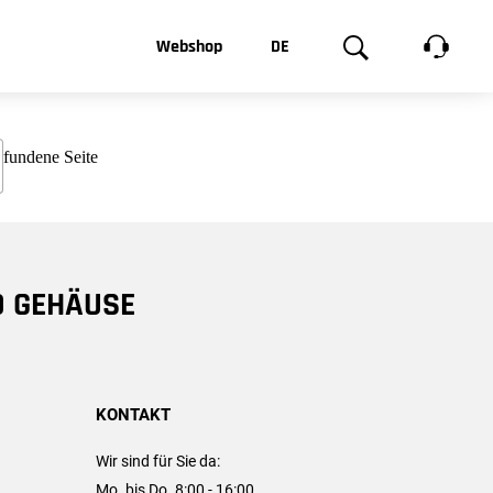
t, was Sie
Webshop
DE
te
Produktgalerie
EN
e
FR
chsen
D GEHÄUSE
KONTAKT
Wir sind für Sie da:
Mo. bis Do. 8:00 - 16:00