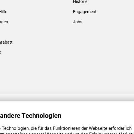
Historie
Gewindebolzen & -hülsen
Hilfe
Engagement
ungen
Jobs
rabatt
d
ENGAGEMENT
UNSERE NIEDE
 andere Technologien
Technologien, die für das Funktionieren der Webseite erforderlich