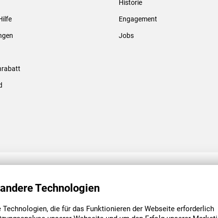
Historie
Gewindebolzen & -hülsen
Hilfe
Engagement
ungen
Jobs
rabatt
d
ENGAGEMENT
UNSERE NIEDE
 andere Technologien
Technologien, die für das Funktionieren der Webseite erforderlich