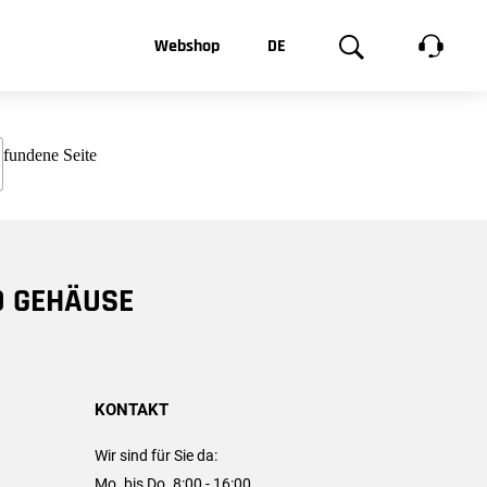
t, was Sie
Webshop
DE
te
Produktgalerie
EN
e
FR
chsen
D GEHÄUSE
KONTAKT
Wir sind für Sie da:
Mo. bis Do. 8:00 - 16:00