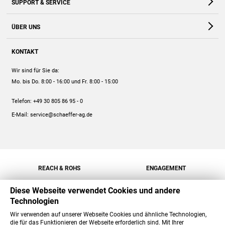
SUPPORT & SERVICE
Webshop
Kontakt
ÜBER UNS
FAQ
Unternehmen
Online-Hilfe
KONTAKT
Historie
Anleitungen
Wir sind für Sie da:
Engagement
Preise
Mo. bis Do. 8:00 - 16:00
und Fr. 8:00 - 15:00
Jobs
Mengenrabatt
Telefon:
+49 30 805 86 95 - 0
Versand
E-Mail:
service@schaeffer-ag.de
REACH & ROHS
ENGAGEMENT
Diese Webseite verwendet Cookies und andere
Technologien
Wir verwenden auf unserer Webseite Cookies und ähnliche Technologien,
die für das Funktionieren der Webseite erforderlich sind. Mit Ihrer