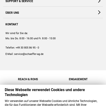
SUPPORT & SERVICE
Webshop
Kontakt
ÜBER UNS
FAQ
Unternehmen
Online-Hilfe
KONTAKT
Historie
Anleitungen
Wir sind für Sie da:
Engagement
Preise
Mo. bis Do. 8:00 - 16:00
und Fr. 8:00 - 15:00
Jobs
Mengenrabatt
Telefon:
+49 30 805 86 95 - 0
Versand
E-Mail:
service@schaeffer-ag.de
REACH & ROHS
ENGAGEMENT
Diese Webseite verwendet Cookies und andere
Technologien
Wir verwenden auf unserer Webseite Cookies und ähnliche Technologien,
die für das Funktionieren der Webseite erforderlich sind. Mit Ihrer