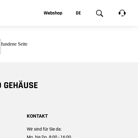
t, was Sie
Webshop
DE
te
Produktgalerie
EN
e
FR
chsen
D GEHÄUSE
KONTAKT
Wir sind für Sie da:
Mo. bis Do. 8:00 - 16:00