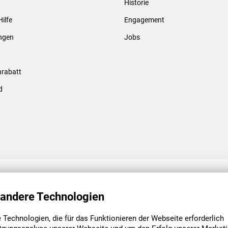
Historie
Gewindebolzen & -hülsen
Hilfe
Engagement
ungen
Jobs
rabatt
d
ENGAGEMENT
UNSERE NIEDE
 andere Technologien
Technologien, die für das Funktionieren der Webseite erforderlich