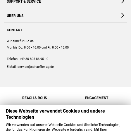
SUPPORT & SERVICE
Webshop
Kontakt
ÜBER UNS
FAQ
Unternehmen
Online-Hilfe
KONTAKT
Historie
Anleitungen
Wir sind für Sie da:
Engagement
Preise
Mo. bis Do. 8:00 - 16:00
und Fr. 8:00 - 15:00
Jobs
Mengenrabatt
Telefon:
+49 30 805 86 95 - 0
Versand
E-Mail:
service@schaeffer-ag.de
REACH & ROHS
ENGAGEMENT
Diese Webseite verwendet Cookies und andere
Technologien
Wir verwenden auf unserer Webseite Cookies und ähnliche Technologien,
die für das Funktionieren der Webseite erforderlich sind. Mit Ihrer