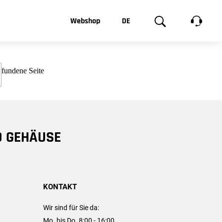
t, was Sie
Webshop
DE
te
Produktgalerie
EN
e
FR
chsen
D GEHÄUSE
KONTAKT
Wir sind für Sie da:
Mo. bis Do. 8:00 - 16:00