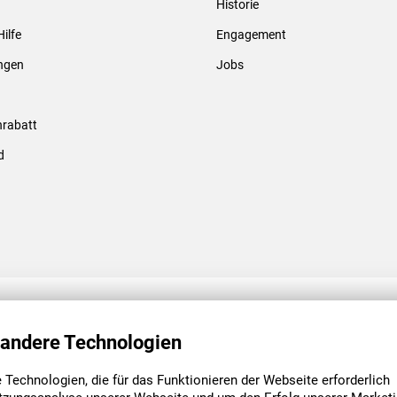
Historie
Gewindebolzen & -hülsen
Hilfe
Engagement
ungen
Jobs
rabatt
d
ENGAGEMENT
UNSERE NIEDE
 andere Technologien
Technologien, die für das Funktionieren der Webseite erforderlich