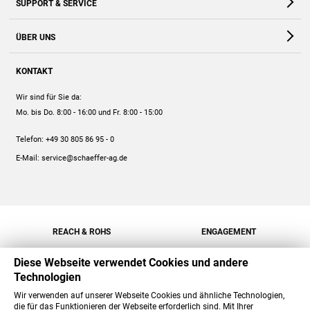
SUPPORT & SERVICE
Webshop
Kontakt
ÜBER UNS
FAQ
Unternehmen
Online-Hilfe
KONTAKT
Historie
Anleitungen
Wir sind für Sie da:
Engagement
Preise
Mo. bis Do. 8:00 - 16:00
und Fr. 8:00 - 15:00
Jobs
Mengenrabatt
Telefon:
+49 30 805 86 95 - 0
Versand
E-Mail:
service@schaeffer-ag.de
REACH & ROHS
ENGAGEMENT
Diese Webseite verwendet Cookies und andere
Technologien
Wir verwenden auf unserer Webseite Cookies und ähnliche Technologien,
die für das Funktionieren der Webseite erforderlich sind. Mit Ihrer