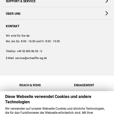
SUPPORT & SERVICE
Webshop
Kontakt
ÜBER UNS
FAQ
Unternehmen
Online-Hilfe
KONTAKT
Historie
Anleitungen
Wir sind für Sie da:
Engagement
Preise
Mo. bis Do. 8:00 - 16:00
und Fr. 8:00 - 15:00
Jobs
Mengenrabatt
Telefon:
+49 30 805 86 95 - 0
Versand
E-Mail:
service@schaeffer-ag.de
REACH & ROHS
ENGAGEMENT
Diese Webseite verwendet Cookies und andere
Technologien
Wir verwenden auf unserer Webseite Cookies und ähnliche Technologien,
die für das Funktionieren der Webseite erforderlich sind. Mit Ihrer