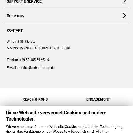
SUPPORT & SERVICE
Webshop
Kontakt
ÜBER UNS
FAQ
Unternehmen
Online-Hilfe
KONTAKT
Historie
Anleitungen
Wir sind für Sie da:
Engagement
Preise
Mo. bis Do. 8:00 - 16:00
und Fr. 8:00 - 15:00
Jobs
Mengenrabatt
Telefon:
+49 30 805 86 95 - 0
Versand
E-Mail:
service@schaeffer-ag.de
REACH & ROHS
ENGAGEMENT
Diese Webseite verwendet Cookies und andere
Technologien
Wir verwenden auf unserer Webseite Cookies und ähnliche Technologien,
die für das Funktionieren der Webseite erforderlich sind. Mit Ihrer