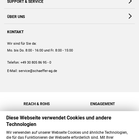
SUPPORT & SERVICE
Webshop
Kontakt
ÜBER UNS
FAQ
Unternehmen
Online-Hilfe
KONTAKT
Historie
Anleitungen
Wir sind für Sie da:
Engagement
Preise
Mo. bis Do. 8:00 - 16:00
und Fr. 8:00 - 15:00
Jobs
Mengenrabatt
Telefon:
+49 30 805 86 95 - 0
Versand
E-Mail:
service@schaeffer-ag.de
REACH & ROHS
ENGAGEMENT
Diese Webseite verwendet Cookies und andere
Technologien
Wir verwenden auf unserer Webseite Cookies und ähnliche Technologien,
die für das Funktionieren der Webseite erforderlich sind. Mit Ihrer