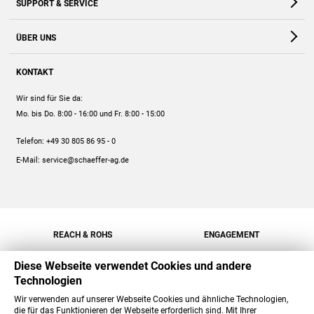
SUPPORT & SERVICE
Webshop
Kontakt
ÜBER UNS
FAQ
Unternehmen
Online-Hilfe
KONTAKT
Historie
Anleitungen
Wir sind für Sie da:
Engagement
Preise
Mo. bis Do. 8:00 - 16:00
und Fr. 8:00 - 15:00
Jobs
Mengenrabatt
Telefon:
+49 30 805 86 95 - 0
Versand
E-Mail:
service@schaeffer-ag.de
REACH & ROHS
ENGAGEMENT
Diese Webseite verwendet Cookies und andere
Technologien
Wir verwenden auf unserer Webseite Cookies und ähnliche Technologien,
die für das Funktionieren der Webseite erforderlich sind. Mit Ihrer