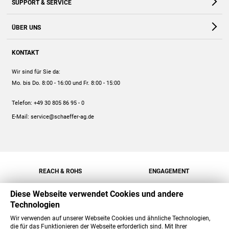
SUPPORT & SERVICE
Webshop
Kontakt
ÜBER UNS
FAQ
Unternehmen
Online-Hilfe
KONTAKT
Historie
Anleitungen
Wir sind für Sie da:
Engagement
Preise
Mo. bis Do. 8:00 - 16:00
und Fr. 8:00 - 15:00
Jobs
Mengenrabatt
Telefon:
+49 30 805 86 95 - 0
Versand
E-Mail:
service@schaeffer-ag.de
REACH & ROHS
ENGAGEMENT
Diese Webseite verwendet Cookies und andere
Technologien
Wir verwenden auf unserer Webseite Cookies und ähnliche Technologien,
die für das Funktionieren der Webseite erforderlich sind. Mit Ihrer