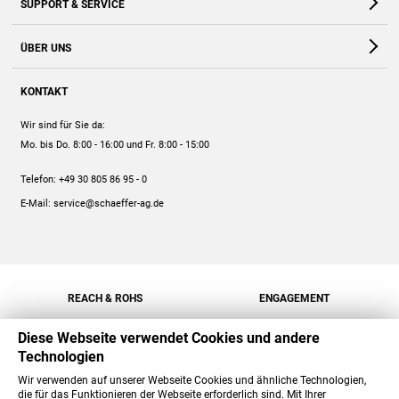
SUPPORT & SERVICE
Webshop
Kontakt
ÜBER UNS
FAQ
Unternehmen
Online-Hilfe
KONTAKT
Historie
Anleitungen
Wir sind für Sie da:
Engagement
Preise
Mo. bis Do. 8:00 - 16:00
und Fr. 8:00 - 15:00
Jobs
Mengenrabatt
Telefon:
+49 30 805 86 95 - 0
Versand
E-Mail:
service@schaeffer-ag.de
REACH & ROHS
ENGAGEMENT
Diese Webseite verwendet Cookies und andere
Technologien
Wir verwenden auf unserer Webseite Cookies und ähnliche Technologien,
die für das Funktionieren der Webseite erforderlich sind. Mit Ihrer