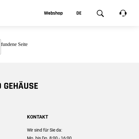
t, was Sie
Webshop
DE
te
Produktgalerie
EN
e
FR
chsen
D GEHÄUSE
KONTAKT
Wir sind für Sie da:
Mo. bis Do. 8:00 - 16:00