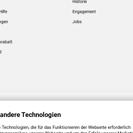
Historie
Gewindebolzen & -hülsen
Hilfe
Engagement
ungen
Jobs
rabatt
d
ENGAGEMENT
UNSERE NIEDE
 andere Technologien
Technologien, die für das Funktionieren der Webseite erforderlich