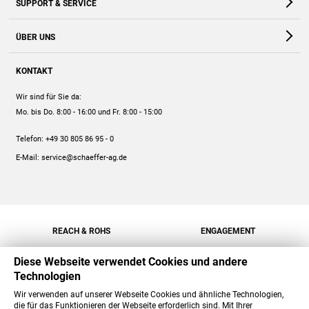
SUPPORT & SERVICE
Webshop
Kontakt
ÜBER UNS
FAQ
Unternehmen
Online-Hilfe
KONTAKT
Historie
Anleitungen
Wir sind für Sie da:
Engagement
Preise
Mo. bis Do. 8:00 - 16:00
und Fr. 8:00 - 15:00
Jobs
Mengenrabatt
Telefon:
+49 30 805 86 95 - 0
Versand
E-Mail:
service@schaeffer-ag.de
REACH & ROHS
ENGAGEMENT
Diese Webseite verwendet Cookies und andere
Technologien
Wir verwenden auf unserer Webseite Cookies und ähnliche Technologien,
die für das Funktionieren der Webseite erforderlich sind. Mit Ihrer