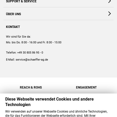
SUPPORT & SERVICE
Webshop
Kontakt
ÜBER UNS
FAQ
Unternehmen
Online-Hilfe
KONTAKT
Historie
Anleitungen
Wir sind für Sie da:
Engagement
Preise
Mo. bis Do. 8:00 - 16:00
und Fr. 8:00 - 15:00
Jobs
Mengenrabatt
Telefon:
+49 30 805 86 95 - 0
Versand
E-Mail:
service@schaeffer-ag.de
REACH & ROHS
ENGAGEMENT
Diese Webseite verwendet Cookies und andere
Technologien
Wir verwenden auf unserer Webseite Cookies und ähnliche Technologien,
die für das Funktionieren der Webseite erforderlich sind. Mit Ihrer