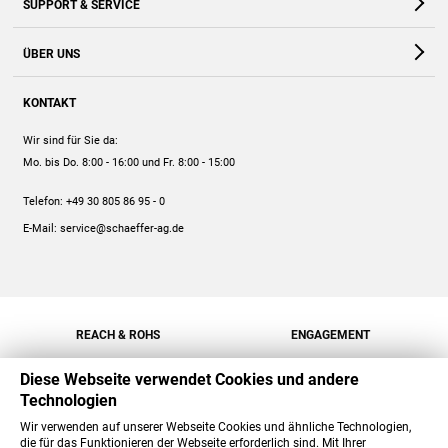
SUPPORT & SERVICE
Webshop
Kontakt
ÜBER UNS
FAQ
Unternehmen
Online-Hilfe
KONTAKT
Historie
Anleitungen
Wir sind für Sie da:
Engagement
Preise
Mo. bis Do. 8:00 - 16:00
und Fr. 8:00 - 15:00
Jobs
Mengenrabatt
Telefon:
+49 30 805 86 95 - 0
Versand
E-Mail:
service@schaeffer-ag.de
REACH & ROHS
ENGAGEMENT
Diese Webseite verwendet Cookies und andere
Technologien
Wir verwenden auf unserer Webseite Cookies und ähnliche Technologien,
die für das Funktionieren der Webseite erforderlich sind. Mit Ihrer