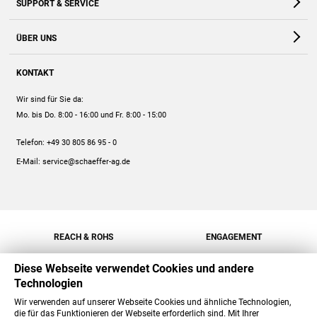
SUPPORT & SERVICE
Webshop
Kontakt
ÜBER UNS
FAQ
Unternehmen
Online-Hilfe
KONTAKT
Historie
Anleitungen
Wir sind für Sie da:
Engagement
Preise
Mo. bis Do. 8:00 - 16:00
und Fr. 8:00 - 15:00
Jobs
Mengenrabatt
Telefon:
+49 30 805 86 95 - 0
Versand
E-Mail:
service@schaeffer-ag.de
REACH & ROHS
ENGAGEMENT
Diese Webseite verwendet Cookies und andere
Technologien
Wir verwenden auf unserer Webseite Cookies und ähnliche Technologien,
die für das Funktionieren der Webseite erforderlich sind. Mit Ihrer