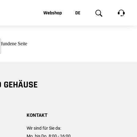
t, was Sie
Webshop
DE
te
Produktgalerie
EN
e
FR
chsen
D GEHÄUSE
KONTAKT
Wir sind für Sie da:
Mo. bis Do. 8:00 - 16:00