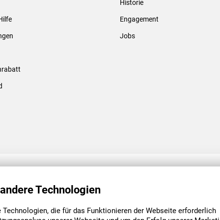
Historie
Gewindebolzen & -hülsen
Hilfe
Engagement
ungen
Jobs
rabatt
d
ENGAGEMENT
UNSERE NIEDE
 andere Technologien
Technologien, die für das Funktionieren der Webseite erforderlich