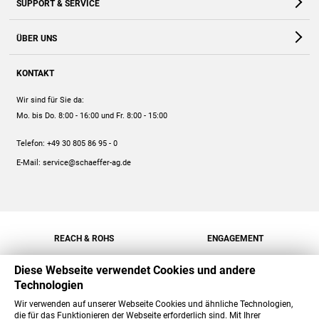
SUPPORT & SERVICE
Webshop
Kontakt
ÜBER UNS
FAQ
Unternehmen
Online-Hilfe
KONTAKT
Historie
Anleitungen
Wir sind für Sie da:
Engagement
Preise
Mo. bis Do. 8:00 - 16:00
und Fr. 8:00 - 15:00
Jobs
Mengenrabatt
Telefon:
+49 30 805 86 95 - 0
Versand
E-Mail:
service@schaeffer-ag.de
REACH & ROHS
ENGAGEMENT
Diese Webseite verwendet Cookies und andere
Technologien
Wir verwenden auf unserer Webseite Cookies und ähnliche Technologien,
die für das Funktionieren der Webseite erforderlich sind. Mit Ihrer