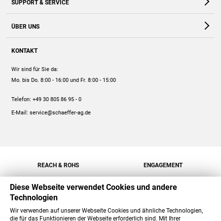
SUPPORT & SERVICE
Webshop
Kontakt
ÜBER UNS
FAQ
Unternehmen
Online-Hilfe
KONTAKT
Historie
Anleitungen
Wir sind für Sie da:
Engagement
Preise
Mo. bis Do. 8:00 - 16:00
und Fr. 8:00 - 15:00
Jobs
Mengenrabatt
Telefon:
+49 30 805 86 95 - 0
Versand
E-Mail:
service@schaeffer-ag.de
REACH & ROHS
ENGAGEMENT
Diese Webseite verwendet Cookies und andere
Technologien
Wir verwenden auf unserer Webseite Cookies und ähnliche Technologien,
die für das Funktionieren der Webseite erforderlich sind. Mit Ihrer