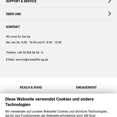
SUPPORT & SERVICE
Webshop
Kontakt
ÜBER UNS
FAQ
Unternehmen
Online-Hilfe
KONTAKT
Historie
Anleitungen
Wir sind für Sie da:
Engagement
Preise
Mo. bis Do. 8:00 - 16:00
und Fr. 8:00 - 15:00
Jobs
Mengenrabatt
Telefon:
+49 30 805 86 95 - 0
Versand
E-Mail:
service@schaeffer-ag.de
REACH & ROHS
ENGAGEMENT
Diese Webseite verwendet Cookies und andere
Technologien
Wir verwenden auf unserer Webseite Cookies und ähnliche Technologien,
die für das Funktionieren der Webseite erforderlich sind. Mit Ihrer