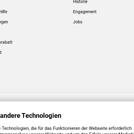
Historie
Gewindebolzen & -hülsen
Hilfe
Engagement
ungen
Jobs
rabatt
d
ENGAGEMENT
UNSERE NIEDE
 andere Technologien
Technologien, die für das Funktionieren der Webseite erforderlich