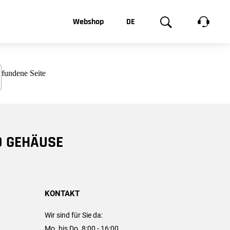
t, was Sie
Webshop
DE
te
Produktgalerie
EN
e
FR
chsen
D GEHÄUSE
KONTAKT
Wir sind für Sie da:
Mo. bis Do. 8:00 - 16:00