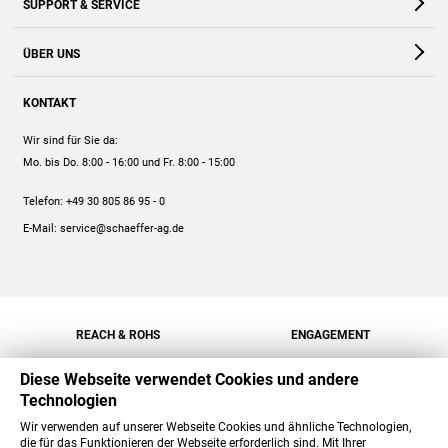
SUPPORT & SERVICE
Webshop
Kontakt
ÜBER UNS
FAQ
Unternehmen
Online-Hilfe
KONTAKT
Historie
Anleitungen
Wir sind für Sie da:
Engagement
Preise
Mo. bis Do. 8:00 - 16:00
und Fr. 8:00 - 15:00
Jobs
Mengenrabatt
Telefon:
+49 30 805 86 95 - 0
Versand
E-Mail:
service@schaeffer-ag.de
REACH & ROHS
ENGAGEMENT
Diese Webseite verwendet Cookies und andere
Technologien
Wir verwenden auf unserer Webseite Cookies und ähnliche Technologien,
die für das Funktionieren der Webseite erforderlich sind. Mit Ihrer