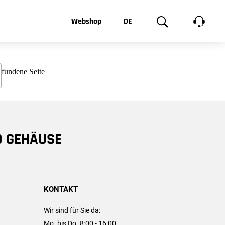
t, was Sie
Webshop
DE
te
Produktgalerie
EN
e
FR
chsen
D GEHÄUSE
KONTAKT
Wir sind für Sie da:
Mo. bis Do. 8:00 - 16:00