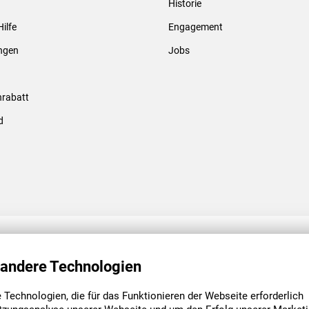
Historie
Gewindebolzen & -hülsen
Hilfe
Engagement
ungen
Jobs
rabatt
d
ENGAGEMENT
UNSERE NIEDE
 andere Technologien
Technologien, die für das Funktionieren der Webseite erforderlich