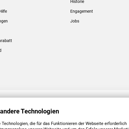
Historie
Gewindebolzen & -hülsen
Hilfe
Engagement
ungen
Jobs
rabatt
d
ENGAGEMENT
UNSERE NIEDE
 andere Technologien
Technologien, die für das Funktionieren der Webseite erforderlich