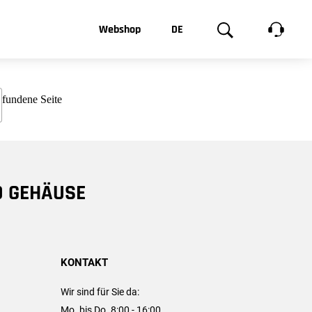
t, was Sie
Webshop
DE
te
Produktgalerie
EN
e
FR
chsen
D GEHÄUSE
KONTAKT
Wir sind für Sie da:
Mo. bis Do. 8:00 - 16:00