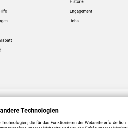
Historie
Gewindebolzen & -hülsen
Hilfe
Engagement
ungen
Jobs
rabatt
d
ENGAGEMENT
UNSERE NIEDE
 andere Technologien
Technologien, die für das Funktionieren der Webseite erforderlich