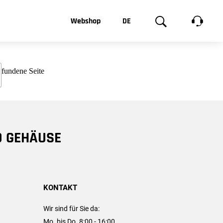
t, was Sie
Webshop
DE
te
Produktgalerie
EN
e
FR
chsen
D GEHÄUSE
KONTAKT
Wir sind für Sie da:
Mo. bis Do. 8:00 - 16:00