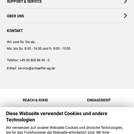
SUPPORT & SERVICE
Webshop
Kontakt
ÜBER UNS
FAQ
Unternehmen
Online-Hilfe
KONTAKT
Historie
Anleitungen
Wir sind für Sie da:
Engagement
Preise
Mo. bis Do. 8:00 - 16:00
und Fr. 8:00 - 15:00
Jobs
Mengenrabatt
Telefon:
+49 30 805 86 95 - 0
Versand
E-Mail:
service@schaeffer-ag.de
REACH & ROHS
ENGAGEMENT
Diese Webseite verwendet Cookies und andere
Technologien
Wir verwenden auf unserer Webseite Cookies und ähnliche Technologien,
die für das Funktionieren der Webseite erforderlich sind. Mit Ihrer