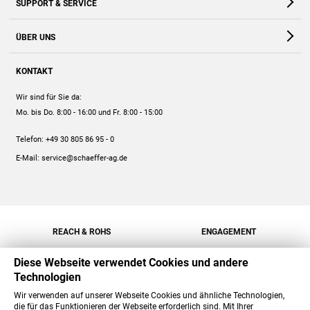
SUPPORT & SERVICE
Webshop
Kontakt
ÜBER UNS
FAQ
Unternehmen
Online-Hilfe
KONTAKT
Historie
Anleitungen
Wir sind für Sie da:
Engagement
Preise
Mo. bis Do. 8:00 - 16:00
und Fr. 8:00 - 15:00
Jobs
Mengenrabatt
Telefon:
+49 30 805 86 95 - 0
Versand
E-Mail:
service@schaeffer-ag.de
REACH & ROHS
ENGAGEMENT
Diese Webseite verwendet Cookies und andere
Technologien
Wir verwenden auf unserer Webseite Cookies und ähnliche Technologien,
die für das Funktionieren der Webseite erforderlich sind. Mit Ihrer