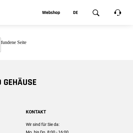
t, was Sie
Webshop
DE
te
Produktgalerie
EN
e
FR
chsen
D GEHÄUSE
KONTAKT
Wir sind für Sie da:
Mo. bis Do. 8:00 - 16:00