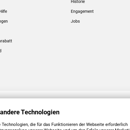
Historie
Gewindebolzen & -hülsen
Hilfe
Engagement
ungen
Jobs
rabatt
d
ENGAGEMENT
UNSERE NIEDE
 andere Technologien
Technologien, die für das Funktionieren der Webseite erforderlich