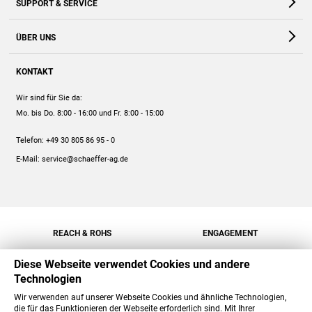
SUPPORT & SERVICE
Webshop
Kontakt
ÜBER UNS
FAQ
Unternehmen
Online-Hilfe
KONTAKT
Historie
Anleitungen
Wir sind für Sie da:
Engagement
Preise
Mo. bis Do. 8:00 - 16:00
und Fr. 8:00 - 15:00
Jobs
Mengenrabatt
Telefon:
+49 30 805 86 95 - 0
Versand
E-Mail:
service@schaeffer-ag.de
REACH & ROHS
ENGAGEMENT
Diese Webseite verwendet Cookies und andere
Technologien
Wir verwenden auf unserer Webseite Cookies und ähnliche Technologien,
die für das Funktionieren der Webseite erforderlich sind. Mit Ihrer