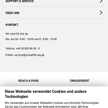
SUPPORT & SERVICE
Webshop
Kontakt
ÜBER UNS
FAQ
Unternehmen
Online-Hilfe
KONTAKT
Historie
Anleitungen
Wir sind für Sie da:
Engagement
Preise
Mo. bis Do. 8:00 - 16:00
und Fr. 8:00 - 15:00
Jobs
Mengenrabatt
Telefon:
+49 30 805 86 95 - 0
Versand
E-Mail:
service@schaeffer-ag.de
REACH & ROHS
ENGAGEMENT
Diese Webseite verwendet Cookies und andere
Technologien
Wir verwenden auf unserer Webseite Cookies und ähnliche Technologien,
die für das Funktionieren der Webseite erforderlich sind. Mit Ihrer