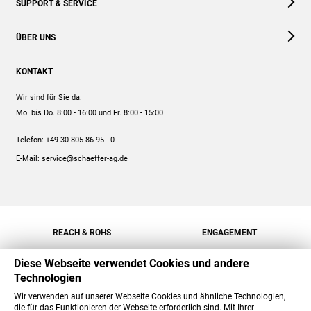
SUPPORT & SERVICE
Webshop
Kontakt
ÜBER UNS
FAQ
Unternehmen
Online-Hilfe
KONTAKT
Historie
Anleitungen
Wir sind für Sie da:
Engagement
Preise
Mo. bis Do. 8:00 - 16:00
und Fr. 8:00 - 15:00
Jobs
Mengenrabatt
Telefon:
+49 30 805 86 95 - 0
Versand
E-Mail:
service@schaeffer-ag.de
REACH & ROHS
ENGAGEMENT
Diese Webseite verwendet Cookies und andere
Technologien
Wir verwenden auf unserer Webseite Cookies und ähnliche Technologien,
die für das Funktionieren der Webseite erforderlich sind. Mit Ihrer