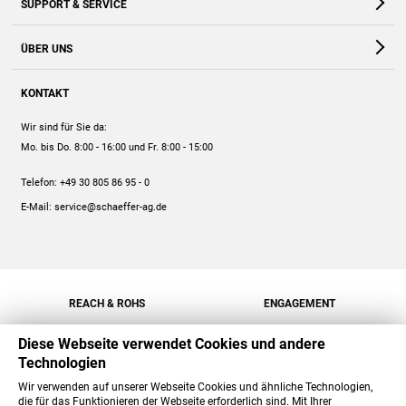
SUPPORT & SERVICE
Webshop
Kontakt
ÜBER UNS
FAQ
Unternehmen
Online-Hilfe
KONTAKT
Historie
Anleitungen
Wir sind für Sie da:
Engagement
Preise
Mo. bis Do. 8:00 - 16:00
und Fr. 8:00 - 15:00
Jobs
Mengenrabatt
Telefon:
+49 30 805 86 95 - 0
Versand
E-Mail:
service@schaeffer-ag.de
REACH & ROHS
ENGAGEMENT
Diese Webseite verwendet Cookies und andere
Technologien
Wir verwenden auf unserer Webseite Cookies und ähnliche Technologien,
die für das Funktionieren der Webseite erforderlich sind. Mit Ihrer