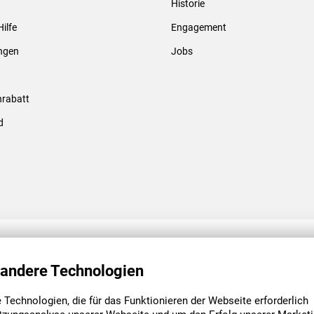
Historie
Gewindebolzen & -hülsen
Hilfe
Engagement
ungen
Jobs
rabatt
d
ENGAGEMENT
UNSERE NIEDE
 andere Technologien
Technologien, die für das Funktionieren der Webseite erforderlich