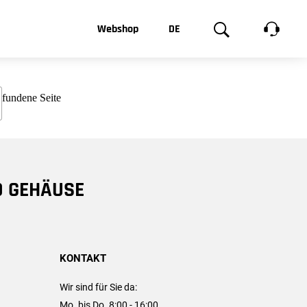
t, was Sie
Webshop
DE
te
Produktgalerie
EN
e
FR
chsen
D GEHÄUSE
KONTAKT
Wir sind für Sie da:
Mo. bis Do. 8:00 - 16:00