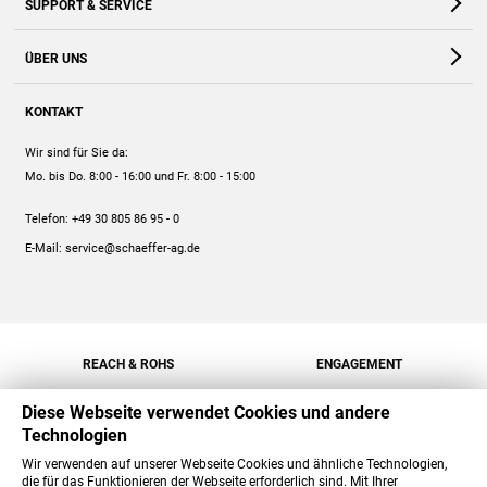
SUPPORT & SERVICE
Webshop
Kontakt
ÜBER UNS
FAQ
Unternehmen
Online-Hilfe
KONTAKT
Historie
Anleitungen
Wir sind für Sie da:
Engagement
Preise
Mo. bis Do. 8:00 - 16:00
und Fr. 8:00 - 15:00
Jobs
Mengenrabatt
Telefon:
+49 30 805 86 95 - 0
Versand
E-Mail:
service@schaeffer-ag.de
REACH & ROHS
ENGAGEMENT
Diese Webseite verwendet Cookies und andere
Technologien
Wir verwenden auf unserer Webseite Cookies und ähnliche Technologien,
die für das Funktionieren der Webseite erforderlich sind. Mit Ihrer