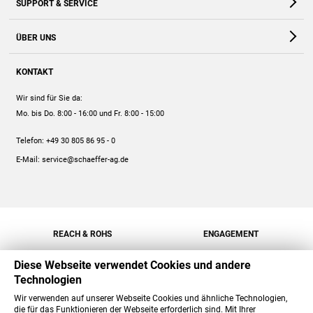
SUPPORT & SERVICE
Webshop
Kontakt
ÜBER UNS
FAQ
Unternehmen
Online-Hilfe
KONTAKT
Historie
Anleitungen
Wir sind für Sie da:
Engagement
Preise
Mo. bis Do. 8:00 - 16:00
und Fr. 8:00 - 15:00
Jobs
Mengenrabatt
Telefon:
+49 30 805 86 95 - 0
Versand
E-Mail:
service@schaeffer-ag.de
REACH & ROHS
ENGAGEMENT
Diese Webseite verwendet Cookies und andere
Technologien
Wir verwenden auf unserer Webseite Cookies und ähnliche Technologien,
die für das Funktionieren der Webseite erforderlich sind. Mit Ihrer