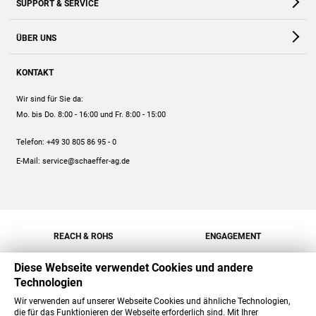
SUPPORT & SERVICE
Webshop
Kontakt
ÜBER UNS
FAQ
Unternehmen
Online-Hilfe
KONTAKT
Historie
Anleitungen
Wir sind für Sie da:
Engagement
Preise
Mo. bis Do. 8:00 - 16:00
und Fr. 8:00 - 15:00
Jobs
Mengenrabatt
Telefon:
+49 30 805 86 95 - 0
Versand
E-Mail:
service@schaeffer-ag.de
REACH & ROHS
ENGAGEMENT
Diese Webseite verwendet Cookies und andere
Technologien
Wir verwenden auf unserer Webseite Cookies und ähnliche Technologien,
die für das Funktionieren der Webseite erforderlich sind. Mit Ihrer