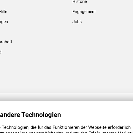
Historie
Gewindebolzen & -hülsen
Hilfe
Engagement
ungen
Jobs
rabatt
d
ENGAGEMENT
UNSERE NIEDE
 andere Technologien
Technologien, die für das Funktionieren der Webseite erforderlich