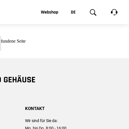
t, was Sie
Webshop
DE
te
Produktgalerie
EN
e
FR
chsen
D GEHÄUSE
KONTAKT
Wir sind für Sie da:
Mo. bis Do. 8:00 - 16:00