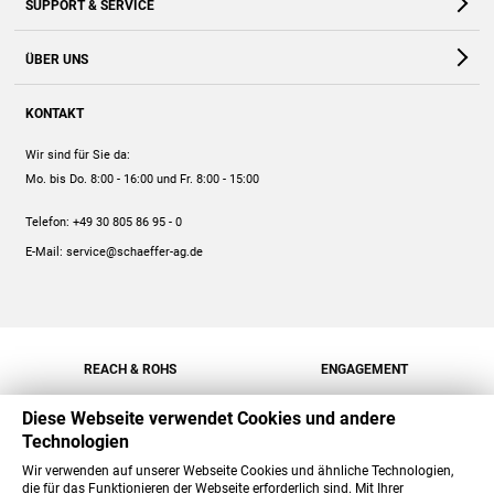
SUPPORT & SERVICE
Webshop
Kontakt
ÜBER UNS
FAQ
Unternehmen
Online-Hilfe
KONTAKT
Historie
Anleitungen
Wir sind für Sie da:
Engagement
Preise
Mo. bis Do. 8:00 - 16:00
und Fr. 8:00 - 15:00
Jobs
Mengenrabatt
Telefon:
+49 30 805 86 95 - 0
Versand
E-Mail:
service@schaeffer-ag.de
REACH & ROHS
ENGAGEMENT
Diese Webseite verwendet Cookies und andere
Technologien
Wir verwenden auf unserer Webseite Cookies und ähnliche Technologien,
die für das Funktionieren der Webseite erforderlich sind. Mit Ihrer