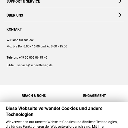
SUPPORT & SERVICE
Webshop
Kontakt
ÜBER UNS
FAQ
Unternehmen
Online-Hilfe
KONTAKT
Historie
Anleitungen
Wir sind für Sie da:
Engagement
Preise
Mo. bis Do. 8:00 - 16:00
und Fr. 8:00 - 15:00
Jobs
Mengenrabatt
Telefon:
+49 30 805 86 95 - 0
Versand
E-Mail:
service@schaeffer-ag.de
REACH & ROHS
ENGAGEMENT
Diese Webseite verwendet Cookies und andere
Technologien
Wir verwenden auf unserer Webseite Cookies und ähnliche Technologien,
die für das Funktionieren der Webseite erforderlich sind. Mit Ihrer