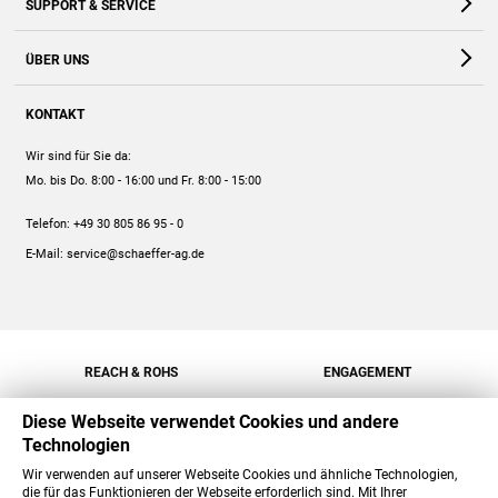
SUPPORT & SERVICE
Webshop
Kontakt
ÜBER UNS
FAQ
Unternehmen
Online-Hilfe
KONTAKT
Historie
Anleitungen
Wir sind für Sie da:
Engagement
Preise
Mo. bis Do. 8:00 - 16:00
und Fr. 8:00 - 15:00
Jobs
Mengenrabatt
Telefon:
+49 30 805 86 95 - 0
Versand
E-Mail:
service@schaeffer-ag.de
REACH & ROHS
ENGAGEMENT
Diese Webseite verwendet Cookies und andere
Technologien
Wir verwenden auf unserer Webseite Cookies und ähnliche Technologien,
die für das Funktionieren der Webseite erforderlich sind. Mit Ihrer