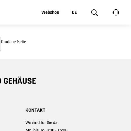
t, was Sie
Webshop
DE
te
Produktgalerie
EN
e
FR
chsen
D GEHÄUSE
KONTAKT
Wir sind für Sie da:
Mo. bis Do. 8:00 - 16:00