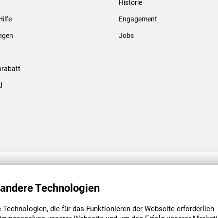
Historie
Gewindebolzen & -hülsen
Hilfe
Engagement
ungen
Jobs
rabatt
d
ENGAGEMENT
UNSERE NIEDE
 andere Technologien
Technologien, die für das Funktionieren der Webseite erforderlich