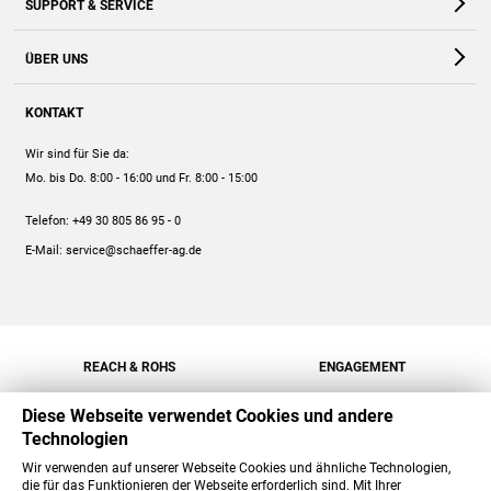
SUPPORT & SERVICE
Webshop
Kontakt
ÜBER UNS
FAQ
Unternehmen
Online-Hilfe
KONTAKT
Historie
Anleitungen
Wir sind für Sie da:
Engagement
Preise
Mo. bis Do. 8:00 - 16:00
und Fr. 8:00 - 15:00
Jobs
Mengenrabatt
Telefon:
+49 30 805 86 95 - 0
Versand
E-Mail:
service@schaeffer-ag.de
REACH & ROHS
ENGAGEMENT
Diese Webseite verwendet Cookies und andere
Technologien
Wir verwenden auf unserer Webseite Cookies und ähnliche Technologien,
die für das Funktionieren der Webseite erforderlich sind. Mit Ihrer