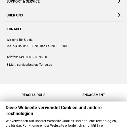
SUPPORT & SERVICE
Webshop
Kontakt
ÜBER UNS
FAQ
Unternehmen
Online-Hilfe
KONTAKT
Historie
Anleitungen
Wir sind für Sie da:
Engagement
Preise
Mo. bis Do. 8:00 - 16:00
und Fr. 8:00 - 15:00
Jobs
Mengenrabatt
Telefon:
+49 30 805 86 95 - 0
Versand
E-Mail:
service@schaeffer-ag.de
REACH & ROHS
ENGAGEMENT
Diese Webseite verwendet Cookies und andere
Technologien
Wir verwenden auf unserer Webseite Cookies und ähnliche Technologien,
die für das Funktionieren der Webseite erforderlich sind. Mit Ihrer