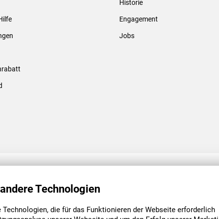
Historie
Gewindebolzen & -hülsen
Hilfe
Engagement
ungen
Jobs
rabatt
d
ENGAGEMENT
UNSERE NIEDE
 andere Technologien
Technologien, die für das Funktionieren der Webseite erforderlich