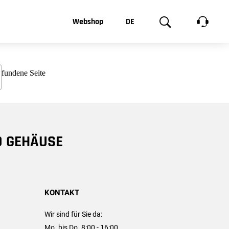
t, was Sie
Webshop
DE
te
Produktgalerie
EN
e
FR
chsen
D GEHÄUSE
KONTAKT
Wir sind für Sie da:
Mo. bis Do. 8:00 - 16:00