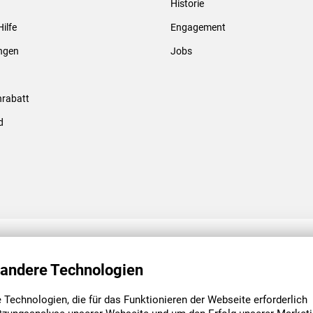
Historie
Gewindebolzen & -hülsen
Hilfe
Engagement
ungen
Jobs
rabatt
d
ENGAGEMENT
UNSERE NIEDE
 andere Technologien
Technologien, die für das Funktionieren der Webseite erforderlich