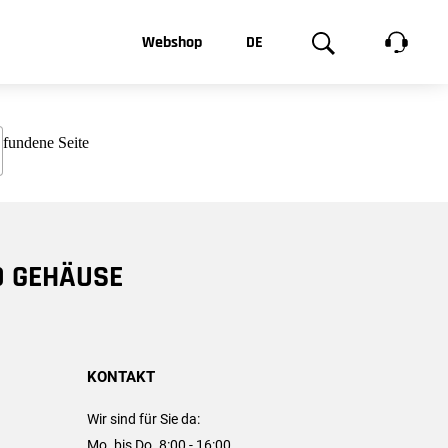
t, was Sie
Webshop
DE
te
Produktgalerie
EN
e
FR
chsen
D GEHÄUSE
KONTAKT
Wir sind für Sie da:
Mo. bis Do. 8:00 - 16:00