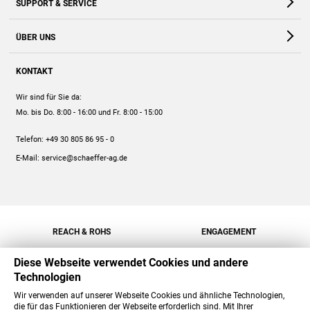
SUPPORT & SERVICE
Webshop
Kontakt
ÜBER UNS
FAQ
Unternehmen
Online-Hilfe
KONTAKT
Historie
Anleitungen
Wir sind für Sie da:
Engagement
Preise
Mo. bis Do. 8:00 - 16:00
und Fr. 8:00 - 15:00
Jobs
Mengenrabatt
Telefon:
+49 30 805 86 95 - 0
Versand
E-Mail:
service@schaeffer-ag.de
REACH & ROHS
ENGAGEMENT
Diese Webseite verwendet Cookies und andere
Technologien
Wir verwenden auf unserer Webseite Cookies und ähnliche Technologien,
die für das Funktionieren der Webseite erforderlich sind. Mit Ihrer