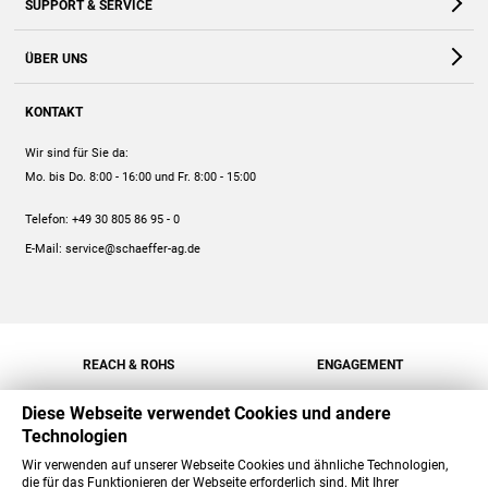
SUPPORT & SERVICE
Webshop
Kontakt
ÜBER UNS
FAQ
Unternehmen
Online-Hilfe
KONTAKT
Historie
Anleitungen
Wir sind für Sie da:
Engagement
Preise
Mo. bis Do. 8:00 - 16:00
und Fr. 8:00 - 15:00
Jobs
Mengenrabatt
Telefon:
+49 30 805 86 95 - 0
Versand
E-Mail:
service@schaeffer-ag.de
REACH & ROHS
ENGAGEMENT
Diese Webseite verwendet Cookies und andere
Technologien
Wir verwenden auf unserer Webseite Cookies und ähnliche Technologien,
die für das Funktionieren der Webseite erforderlich sind. Mit Ihrer